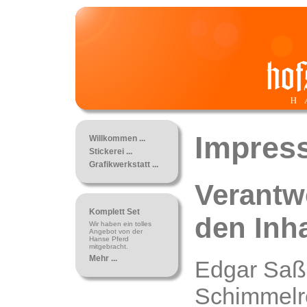
Impres
Willkommen ...
Stickerei ...
Grafikwerkstatt ...
Verantwo
Komplett Set
den Inha
Wir haben ein tolles
Angebot von der
Hanse Pferd
mitgebracht.
Mehr ...
Edgar Saß
Schimmelr