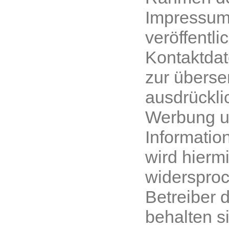
Impressums
veröffentli
Kontaktdat
zur überse
ausdrückli
Werbung 
Informatio
wird hierm
widersproc
Betreiber 
behalten s