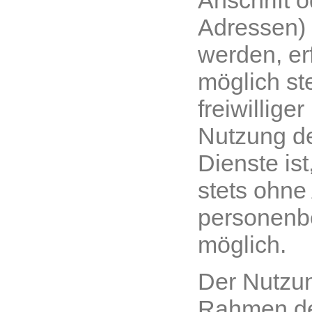
Adressen)
werden, erf
möglich st
freiwillige
Nutzung d
Dienste ist
stets ohn
personenb
möglich.
Der Nutzu
Rahmen d