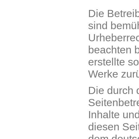
Die Betrei
sind bemüh
Urheberrec
beachten b
erstellte s
Werke zurü
Die durch 
Seitenbetre
Inhalte un
diesen Sei
dem deuts