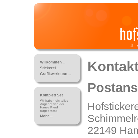
Kontak
Willkommen ...
Stickerei ...
Grafikwerkstatt ...
Postans
Komplett Set
Wir haben ein tolles
Hofstickere
Angebot von der
Hanse Pferd
mitgebracht.
Schimmelr
Mehr ...
22149 Ha