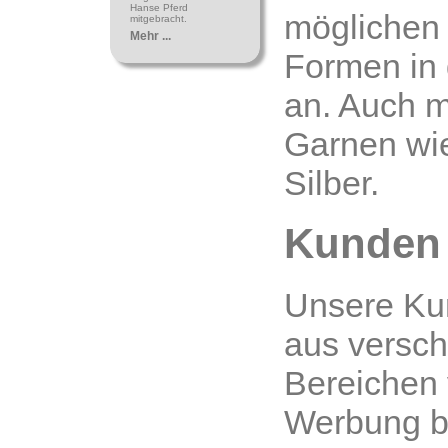
Hanse Pferd
möglichen
mitgebracht.
Mehr ...
Formen in
an. Auch m
Garnen wi
Silber.
Kunden
Unsere K
aus versc
Bereichen 
Werbung b