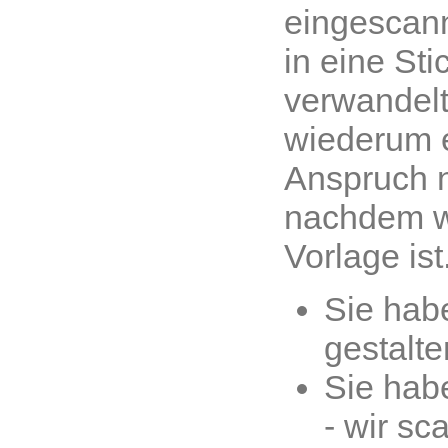
eingescann
in eine Sti
verwandelt
wiederum e
Anspruch 
nachdem w
Vorlage ist
Sie habe
gestalte
Sie hab
- wir sc