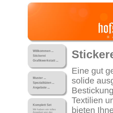
Sticker
Willkommen ...
Stickerei
Grafikwerkstatt ...
Eine gut g
solide aus
Muster ...
Spezialitäten ...
Bestickung
Angebote ...
Textilien u
Komplett Set
bieten Ihne
Wir haben ein tolles
Angebot von der